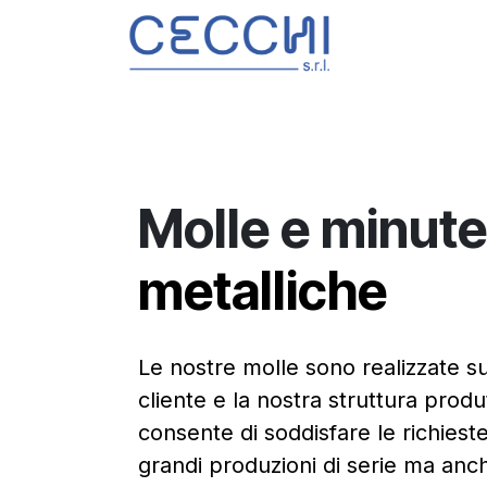
Passa al contenuto
Prodotti
S
Molle e minute
metalliche
Le nostre molle sono realizzate s
cliente e la nostra struttura produt
consente di soddisfare le richiest
grandi produzioni di serie ma anch