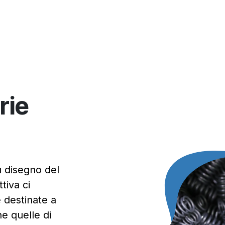
ervizi
Qualità
Contatti
rie
u disegno del
tiva ci
e destinate a
e quelle di