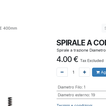
Services
Quality
Contact us
NE 400mm
SPIRALE A C
Spirale a trazione Diametr
4.00
€
Tax Excluded
Agg
Diametro Filo
:
1
Diametro esterno
:
19
Termini e condizioni