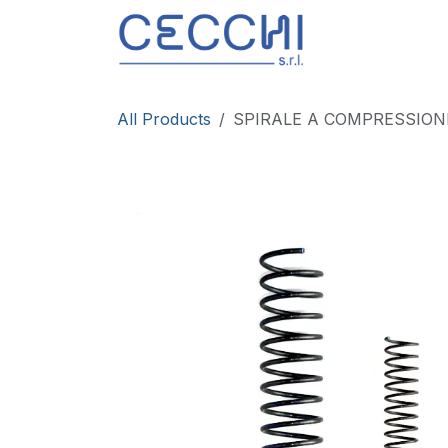
Skip to Content
Products
All Products
SPIRALE A COMPRESSIO