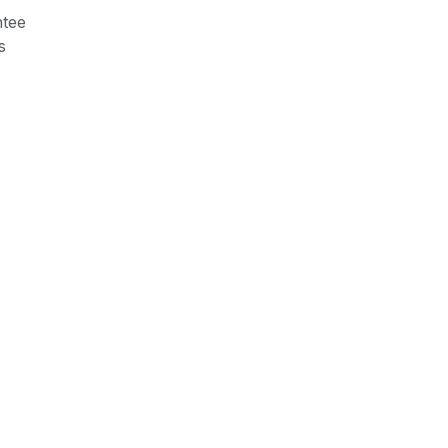
tee
s