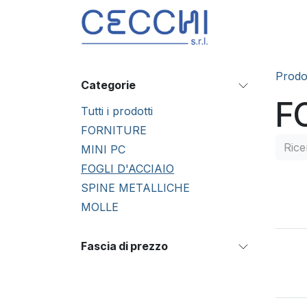
Passa al contenuto
Prodotti
S
Prodot
Categorie
F
Tutti i prodotti
FORNITURE
MINI PC
FOGLI D'ACCIAIO
SPINE METALLICHE
MOLLE
Fascia di prezzo