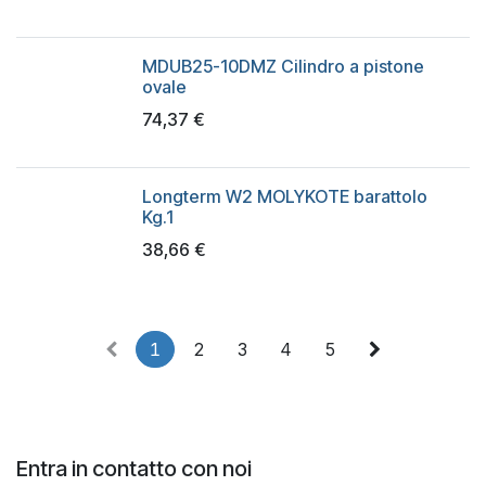
MDUB25-10DMZ Cilindro a pistone
ovale
74,37
€
Longterm W2 MOLYKOTE barattolo
Kg.1
38,66
€
1
2
3
4
5
Entra in contatto con noi